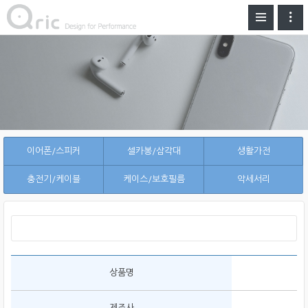
이어폰/스피커
셀카봉/삼각대
생활가전
충전기/케이블
케이스/보호필름
악세서리
상품명
제조사