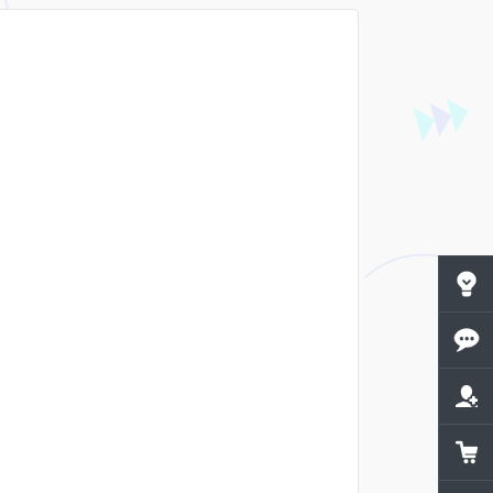
공지사
1:1문
제휴문
쇼핑