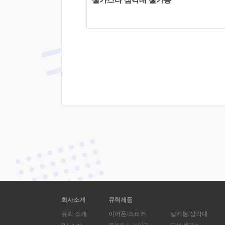
셀카스타 삼각대 셀카봉
회사소개
큐릭제품
큐릭 소개
이어폰/스피커
셀카봉/삼각대