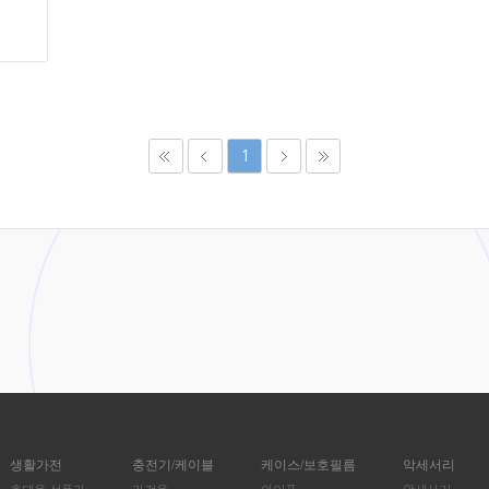
1
생활가전
충전기/케이블
케이스/보호필름
악세서리