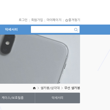
로그인
회원가입
마이페이지
즐겨찾기
악세서리
셀카봉/삼각대
무선 셀카봉
케이스/보호필름
악세서리