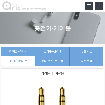
충전기/케이블
이어폰/스피커
셀카봉/삼각대
생활가전
충전기/케이블
케이스/보호필름
악세서리
가정용
차량용