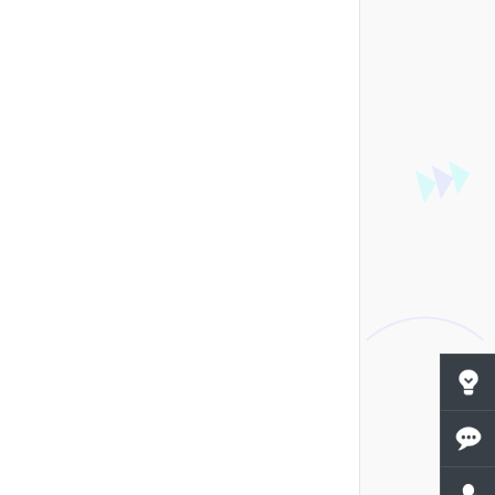
공지사
1:1문