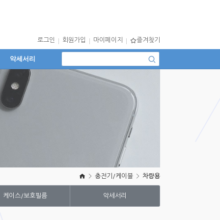
로그인
회원가입
마이페이지
즐겨찾기
악세서리
충전기/케이블
차량용
케이스/보호필름
악세서리