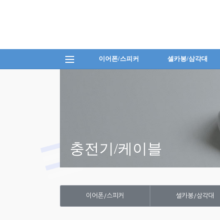
이어폰/스피커
셀카봉/삼각대
충전기/케이블
이어폰/스피커
셀카봉/삼각대