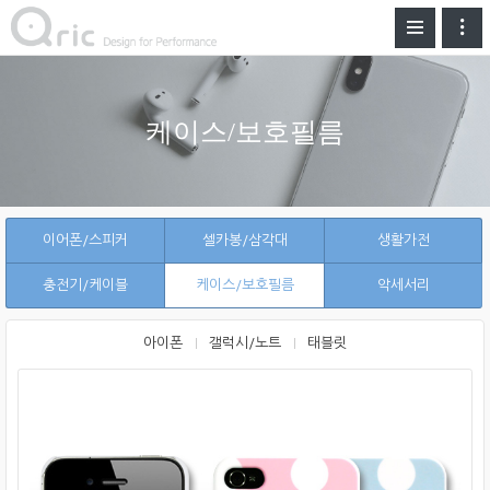
케이스/보호필름
이어폰/스피커
셀카봉/삼각대
생활가전
충전기/케이블
케이스/보호필름
악세서리
아이폰
갤럭시/노트
태블릿